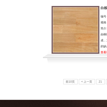
白栎
编号：
规格：
简介
由柳
成，
的缺
查看
前10页
< 上一页
21