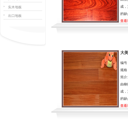
成，
实木地板
的缺
出口地板
查看
大
编号：
规格：
简介
由柳
成，
的缺
查看