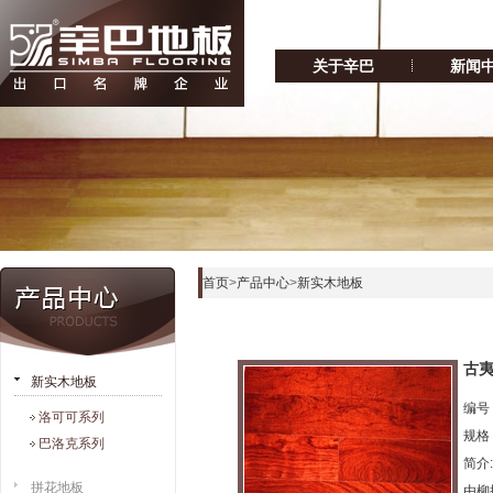
关于辛巴
新闻
首页
>
产品中心
>
新实木地板
古
新实木地板
编号：
洛可可系列
规格：
巴洛克系列
简介
拼花地板
由柳