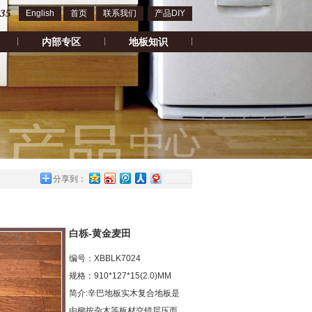
135
English
首页
联系我们
产品DIY
内部专区
地板知识
分享到：
白栎-黄金麦田
编号：XBBLK7024
规格：910*127*15(2.0)MM
简介:辛巴地板实木复合地板是
由柳按杂木等板材交错层压而