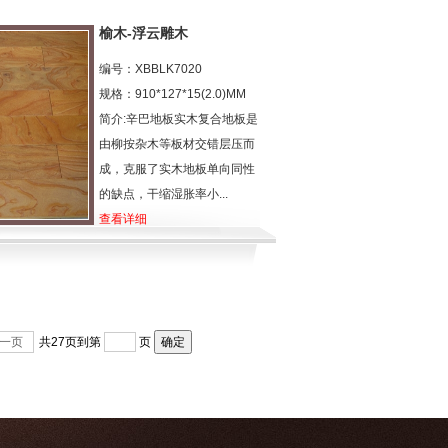
榆木-浮云雕木
编号：XBBLK7020
规格：910*127*15(2.0)MM
简介:辛巴地板实木复合地板是
由柳按杂木等板材交错层压而
成，克服了实木地板单向同性
的缺点，干缩湿胀率小...
查看详细
下一页
共27页
到第
页