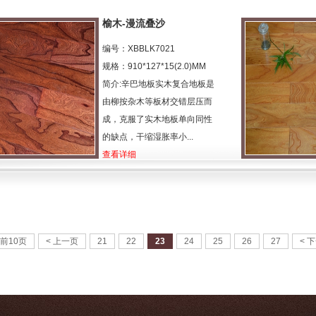
榆木-漫流叠沙
编号：XBBLK7021
规格：910*127*15(2.0)MM
简介:辛巴地板实木复合地板是
由柳按杂木等板材交错层压而
成，克服了实木地板单向同性
的缺点，干缩湿胀率小...
查看详细
前10页
< 上一页
21
22
23
24
25
26
27
< 