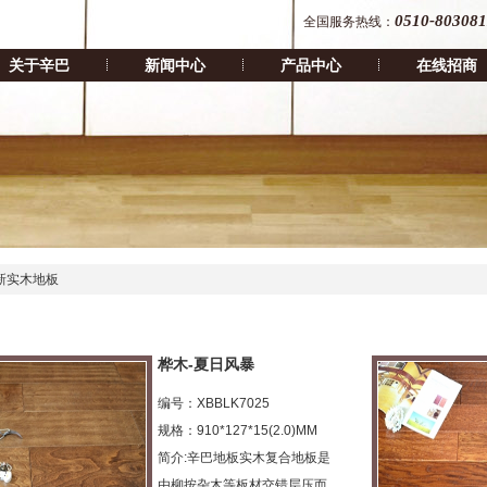
0510-80308
全国服务热线：
关于辛巴
新闻中心
产品中心
在线招商
新实木地板
桦木-夏日风暴
编号：XBBLK7025
规格：910*127*15(2.0)MM
简介:辛巴地板实木复合地板是
由柳按杂木等板材交错层压而