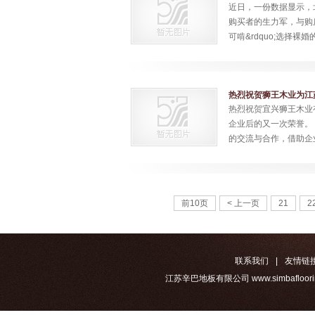
近日，一份数据显示，
购买者的生力军，与购房
可啃&rdquo;选择
热烈祝贺狮王木业为江
热烈祝贺宜兴狮王木业
企业后的又一次荣誉。
的交流与合作，借助企
前10页
< 上一页
21
2
联系我们
|
友情链
江苏辛巴地板有限公司 www.simbafloorin