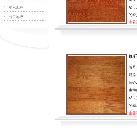
成，
实木地板
的缺
出口地板
查看
红栎
编号：
规格：
简介
由柳
成，
的缺
查看