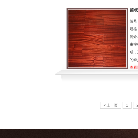
筒状
编号：
规格：
简介
由柳
成，
的缺
查看
< 上一页
1