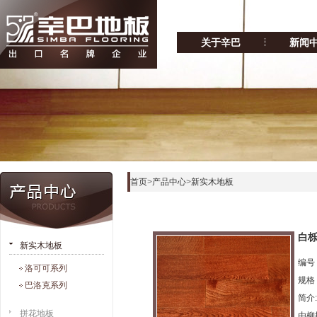
关于辛巴
新闻
首页
>
产品中心
>
新实木地板
白栎
新实木地板
编号：
洛可可系列
规格：
巴洛克系列
简介
拼花地板
由柳