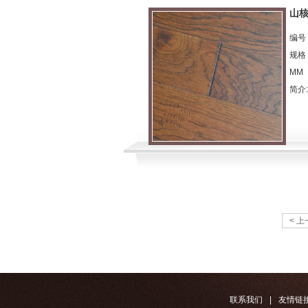
山
编号：F
规格：
MM
简介:.
< 
联系我们
|
友情链