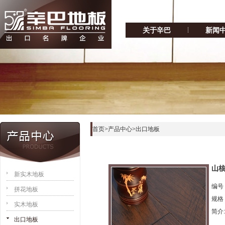
关于辛巴
新闻
首页
>
产品中心
>
出口地板
山
新实木地板
编号：
拼花地板
规格：
实木地板
简介:.
出口地板