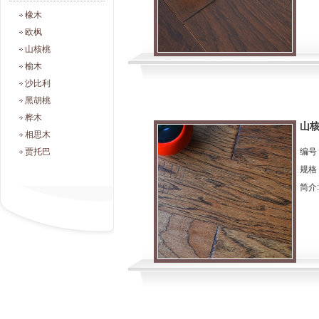
橡木
欧枫
山核桃
榆木
沙比利
黑胡桃
桦木
山
相思木
贾托巴
编号：
规格：
简介:.